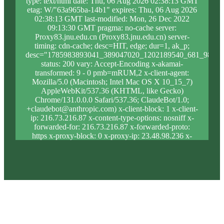
type: text/html date: Thu, 06 Aug 2026 02:38:13 GMT
etag: W/"63a965ba-14b1" expires: Thu, 06 Aug 2026
02:38:13 GMT last-modified: Mon, 26 Dec 2022
09:13:30 GMT pragma: no-cache server:
Proxy83.jnu.edu.cn (Proxy83.jnu.edu.cn) server-
timing: cdn-cache; desc=HIT, edge; dur=1, ak_p;
desc="1785983893041_389047020_1202189540_681_984_9
status: 200 vary: Accept-Encoding x-akamai-
transformed: 9 - 0 pmb=mRUM,2 x-client-agent:
Mozilla/5.0 (Macintosh; Intel Mac OS X 10_15_7)
AppleWebKit/537.36 (KHTML, like Gecko)
Chrome/131.0.0.0 Safari/537.36; ClaudeBot/1.0;
+claudebot@anthropic.com) x-client-block: 1 x-client-
ip: 216.73.216.87 x-content-type-options: nosniff x-
forwarded-for: 216.73.216.87 x-forwarded-proto:
https x-proxy-block: 0 x-proxy-ip: 23.48.98.236 x-
real-block: 1 x-real-ip: 216.73.216.87 x-ssl-proto:
TLSv1.3