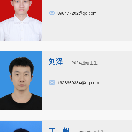
896477202@qq.com
刘泽
2024级硕士生
1928660384@qq.com
王一帆