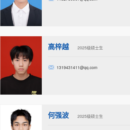
高梓越
2025级硕士生
1319431411@qq.com
何强波
2025级硕士生