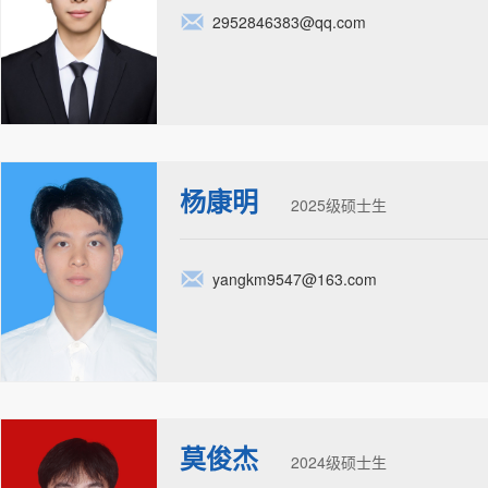
2952846383@qq.com
杨康明
2025级硕士生
yangkm9547@163.com
莫俊杰
2024级硕士生