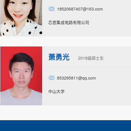
18520687407@163.com
芯恩集成电路有限公司
萧勇光
2018级硕士生
853295811@qq.com
中山大学