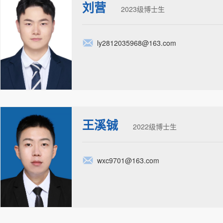
刘营
2023级博士生
ly2812035968@163.com
王溪铖
2022级博士生
wxc9701@163.com