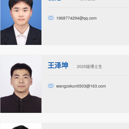
1968774294@qq.com
王泽坤
2025级博士生
wangzekun0503@163.com