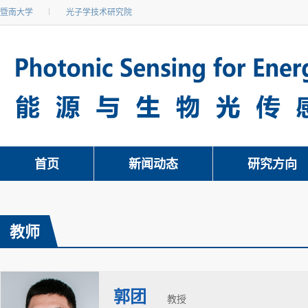
暨南大学
光子学技术研究院
首页
新闻动态
研究方向
教师
郭团
教授