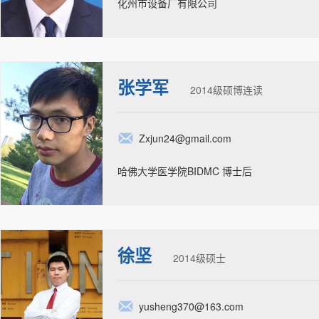
化州市设备厂有限公司
张学军
2014级硕博连读
Zxjun24@gmail.com
哈佛大学医学院BIDMC 博士后
徐坚
2014级硕士
yusheng370@163.com