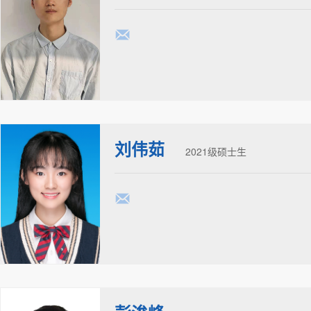
刘伟茹
2021级硕士生