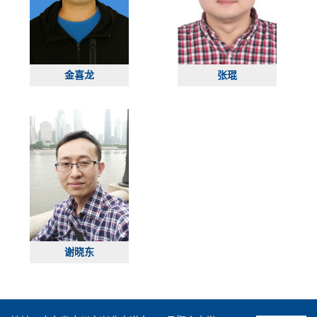
金喜龙
张琨
谢晓东