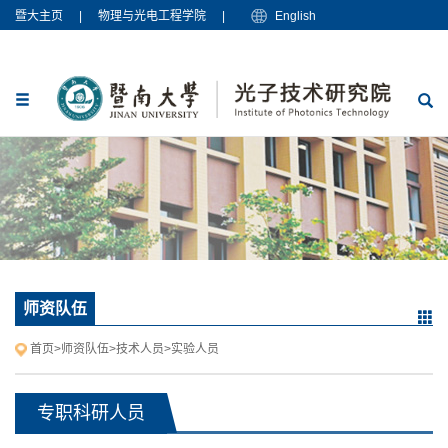
暨大主页
|
物理与光电工程学院
|
English
师资队伍
首页
>
师资队伍
>
技术人员
>
实验人员
专职科研人员