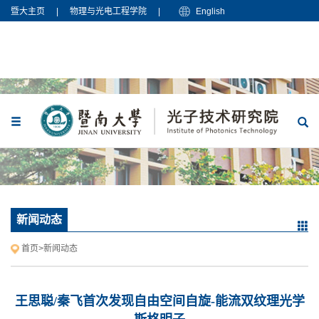
暨大主页
|
物理与光电工程学院
|
English
新闻动态
首页
>
新闻动态
王思聪/秦飞首次发现自由空间自旋-能流双纹理光学