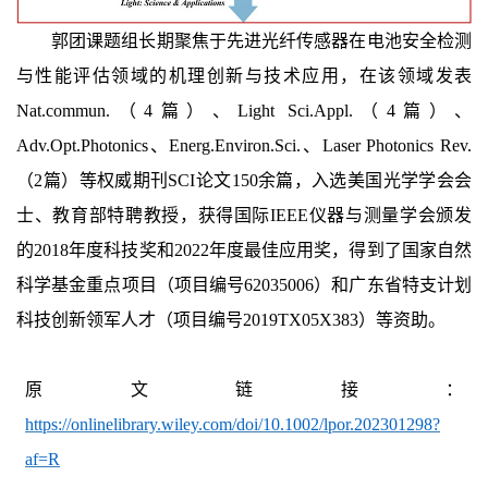
郭团课题组长期聚焦于先进光纤传感器在电池安全检测
与性能评估领域的机理创新与技术应用，在该领域发表
Nat.commun
.
（
4
篇）、
Light Sci.Appl.
（
4
篇）、
Adv.Opt.Photonics
、
Energ
.
Environ
.
Sci
.
、
Laser Photonics Rev.
（
2
篇）等权威期刊
SCI
论文
150
余篇，入选美国光学学会会
士
、教育部特聘教授，获得国际
IEEE
仪器与测量学会颁发
的
2
018
年度科技奖和
2
022
年度最佳应用奖，得到了国家自然
科学基金重点项目
（
项目编号
62035006
）
和广东省特支计划
科技创新领军人才
（
项目编号
2019TX05
X
383
）
等资助。
原文链接：
https://onlinelibrary.wiley.com/doi/10.1002/lpor.202301298?
af=R