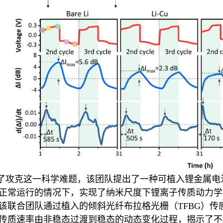
了攻克这一科学难题，
该团队提出了一种可植入
锂金属
电
正常运行
的情况下，
实现了纳米尺度下锂离子
传质动力学
该联合团队通过
植入的
倾斜光纤布拉格光栅（
TFBG
）传
传质速率由非稳态过渡到稳态的动态变化过程，
揭示
了
不