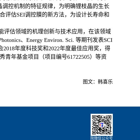
晶调控
机制
的特征规律，为明确锂枝晶的生长
合评估
SEI
调控膜的新方法
，为设计长寿命和
能评估领域的机理创新与技术应用，在该领域
Photonics
、
Energy Environ. Sci.
等期刊发表
SCI
会
2
018
年度科技奖和
2
022
年度最佳应用奖，得
秀青年基金项目
（项目编号
61722505
）等资
图文：韩喜乐
院微信公众号