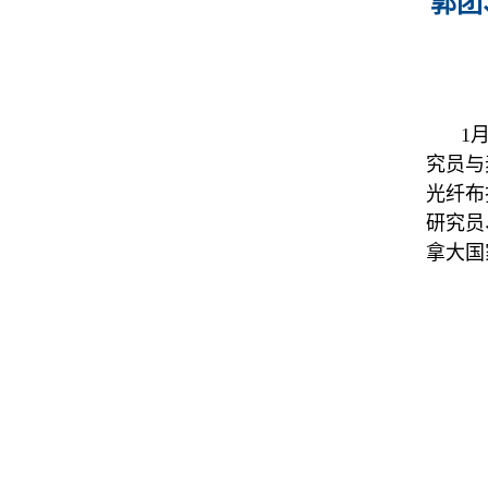
郭团、
1
究员与
光纤布
研究员
拿大国