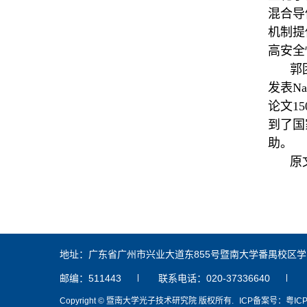
混合导
机制提
高安全
郭
发表
Na
论文
1
5
到了国
助。
原
地址：广东省广州市兴业大道东855号暨南大学番禺校区学
邮编：511443
联系电话：020-37336640
Copyright © 暨南大学光子技术研究院 版权所有.
ICP备案号：粤ICP