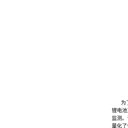
为
锂电池
监测
。
量化了