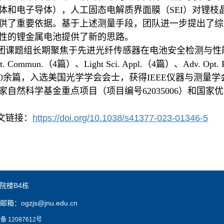
体和电子导体）
，
人工固态电解质界面膜（
SEI
）对锂枝
供了重要依据
。基于上述测量手段，团队进一步
提出了
综
性的锂金属电池提供了新的思路。
团课题组长期聚焦于先进光纤传感器在电池安全检测与性
t. Commun.
（
4
篇）、
Light Sci. Appl.
（
4
篇）、
Adv. Opt. 
0
余篇，入选美国光学学会会士，获得
IEEE
仪器与测量学
家自然科学基金重点项目
（
项目编号
62035006
）
和
国家优
文链接：
https://doi.org/10.1038/s41377-023-01346-5
院楼B4栋
邮箱：ogzjs@jnu.edu.cn
备 12087612号