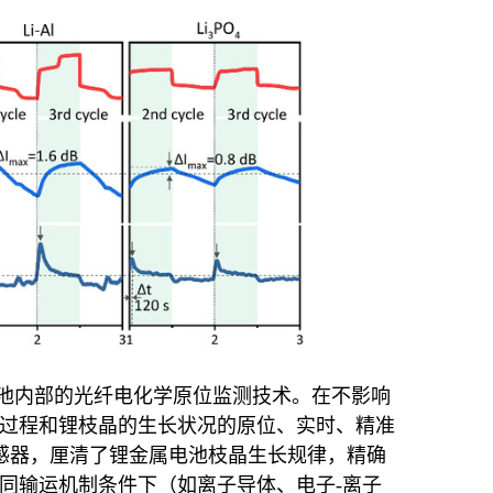
池内部的光纤电化学原位监测技术
。
在不
影响
过程和锂枝晶的生长状况
的
原位
、实时、精准
感器，
厘清
了
锂金属电池
枝晶生长
规律，精确
同
输运机制
条件下
（
如
离子导体、电子
-
离子