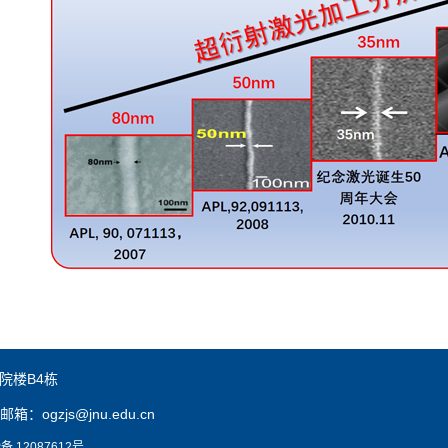
院楼B4栋
邮箱：ogzjs@jnu.edu.cn
备 12087612号