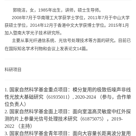
郭晓洁，女，1985年出生，讲师，硕士生导师。
2008年7月于华南理工大学获学士学位，2011年7月于中山大学
获硕士学位，2014年12月于香港中文大学获博士学位。2015年1月
加入暨南大学光子技术研究所
。
主要从事光纤通信系统、光信号处理技术等方面的研究。目前已
在国际知名学术刊物和会议上发表论文14篇
。
科研项目
1
. 国家自然科学基金重点项目
：
模分复用的极致低噪声非线
性光放大基础研究
（
61935011
）
, 2020-2024
（参与，合作单
位负责人）
2
. 国家自然科学基金
面上
项目
：
面向室温高灵敏度中红外探
测的片上参量光信号处
理技术研究（
61875075
），
2
019-
2022
（主持）
3
. 国家自然科学基金
青年
项目
：
面向大容量长距离波分复用