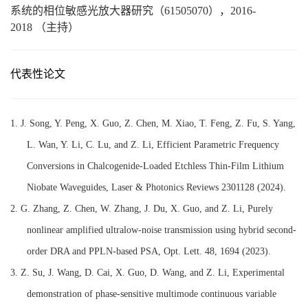
系统的相位敏感光放大器研究
（
61505070
）
，2016-
2018
（主持）
代表性论文
1.
J. Song, Y. Peng, X. Guo, Z. Chen, M. Xiao, T. Feng, Z. Fu, S. Yang,
L. Wan, Y. Li, C. Lu, and Z. Li, Efficient Parametric Frequency
Conversions in Chalcogenide‐Loaded Etchless Thin‐Film Lithium
Niobate Waveguides, Laser & Photonics Reviews 2301128 (2024).
2.
G. Zhang, Z. Chen, W. Zhang, J. Du, X. Guo, and Z. Li, Purely
nonlinear amplified ultralow-noise transmission using hybrid second-
order DRA and PPLN-based PSA, Opt. Lett. 48, 1694 (2023).
3.
Z. Su, J. Wang, D. Cai, X. Guo, D. Wang, and Z. Li, Experimental
demonstration of phase-sensitive multimode continuous variable