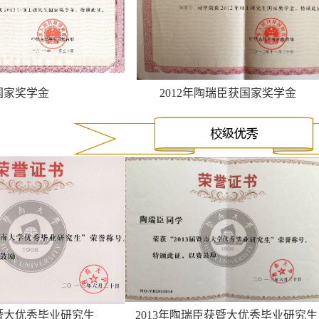
国家奖学金
2012
年陶瑞臣获国家奖学金
暨大优秀毕业研究生
2013
年陶瑞臣获暨大优秀毕业研究生