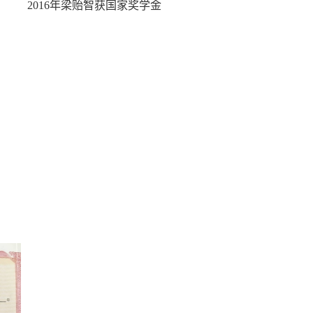
2016
年梁贻智获国家奖学金