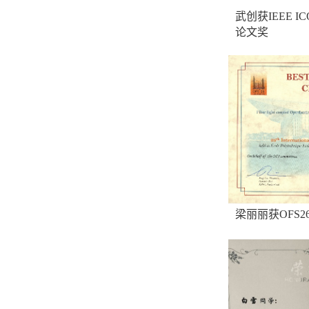
武创获
IEEE IC
论文奖
梁丽丽获
OFS2