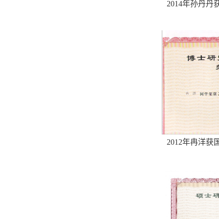
2014
年孙丹丹
2012
年冉洋获