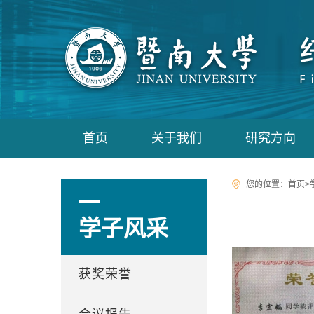
首页
关于我们
研究方向
您的位置：
首页
>
学子风采
获奖荣誉