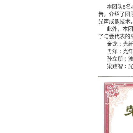
本团队
8
名
告，介绍了团
光声成像技术
此外，本
了与会代表的
金龙：光
冉洋：光
孙立朋：
梁贻智：