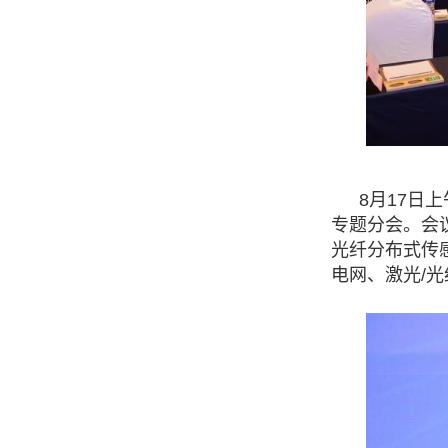
8
月
17
日上
专题分会。会
光纤分布式传
电网、激光
/
光