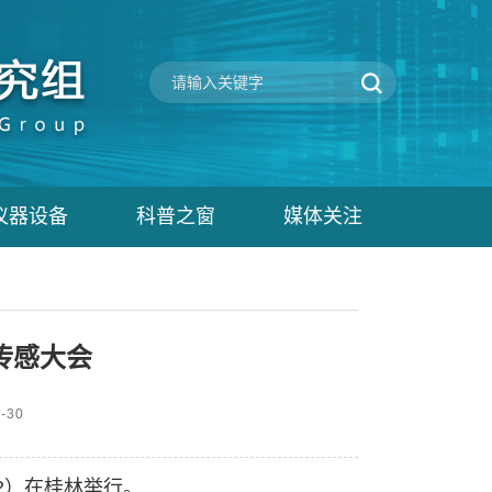
仪器设备
科普之窗
媒体关注
传感大会
-30
2
）在桂林举行。