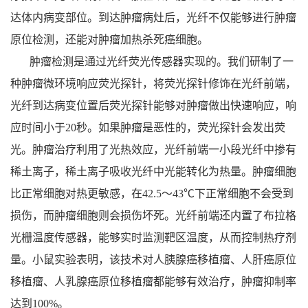
达体内病变部位。到达肿瘤病灶后，光纤不仅能够进行肿瘤
原位检测，还能对肿瘤加热杀死癌细胞。
肿瘤检测是通过光纤荧光传感器实现的。我们研制了一
种肿瘤微环境响应荧光探针，将荧光探针修饰在光纤前端，
光纤到达病变位置后荧光探针能够对肿瘤做出快速响应，响
应时间小于
20
秒。如果肿瘤是恶性的，荧光探针会发出荧
光。肿瘤治疗利用了光热效应，光纤前端一小段光纤中掺有
稀土离子，稀土离子吸收光纤中光能转化为热量。肿瘤细胞
比正常细胞对热更敏感，在
42.5
～
43
℃下正常细胞不会受到
损伤，而肿瘤细胞则会损伤坏死。光纤前端还内置了布拉格
光栅温度传感器，能够实时监测靶区温度，从而控制热疗剂
量。小鼠实验表明，该技术对人胰腺癌移植瘤、人肝癌原位
移植瘤、人乳腺癌原位移植瘤都能够有效治疗，肿瘤抑制率
达到
100%
。