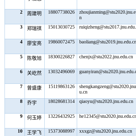
2
18807738026
zhoujianming@stu2020.jnu.e
周建明
n
3
15013030725
ruiqizheng@stu2017.jnu.edu
郑瑞祺
4
19860072475
baoliang@stu2019.jnu.edu.c
廖宝亮
5
18300226827
chenjx@stu2022.jnu.edu.cn
陈敬旭
6
13032496069
guanyiran@stu2020.jnu.edu.
关屹然
7
15119863126
shengkangzeng@stu2020.jnu
曾盛康
u.cn
8
18028681314
qiaoyu@stu2020.jnu.edu.cn
乔宇
9
13226432925
he12345@stu2020.jnu.edu.c
何玉婷
10
15373088997
xxxgz@stu2020.jnu.edu.cn
王学飞