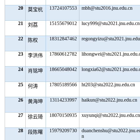
20
13724107553
mbh@stu2016.jnu.edu.cn
莫宝杭
21
15155679012
lucy999@stu2021.jnu.edu.cn
刘荔
22
18312847462
regongyizu@stu2021.jnu.edu
陈权
23
17860612782
lihongwei@stu2021.jnu.edu.
李洪伟
24
18665048042
longxia62@stu2021.jnu.edu.
肖铭坤
25
17805189566
ht203@stu2022.jnu.edu.cn
何涛
26
13114233997
haikun@stu2022.jnu.edu.cn
黄海坤
27
18070150935
xuyunqi@stu2022.jnu.edu.cn
徐云琦
28
15979209730
duanchenshu@stu2022.jnu.e
段陈曙
n