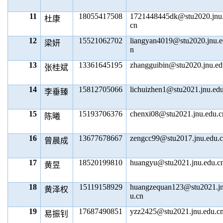
11
18055417508
1721448445dk@stu2020.jnu.
杜康
cn
12
15521062702
liangyan4019@stu2020.jnu.e
梁妍
n
13
13361645195
zhangguibin@stu2020.jnu.ed
张桂斌
14
15812705066
lichuizhen1@stu2021.jnu.ed
李垂臻
15
15193706376
chenxi08@stu2021.jnu.edu.c
陈曦
16
13677678667
zengcc99@stu2017.jnu.edu.
曾晨成
17
18520199810
huangyu@stu2021.jnu.edu.c
黄昱
18
15119158929
huangzequan123@stu2021.jn
黄泽权
u.cn
19
17687490851
yzz2425@stu2021.jnu.edu.c
易振钊