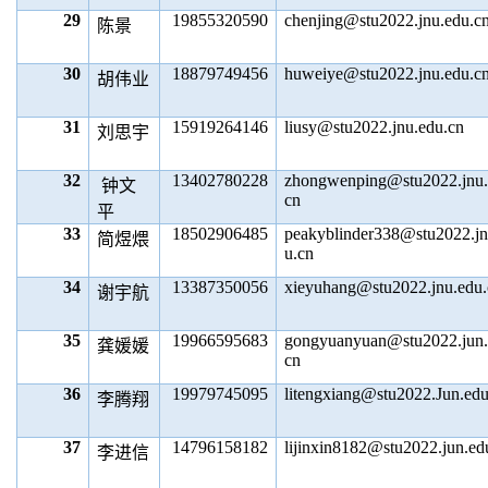
29
19855320590
chenjing@stu2022.jnu.edu.c
陈景
30
18879749456
huweiye@stu2022.jnu.edu.c
胡伟业
31
15919264146
liusy@stu2022.jnu.edu.cn
刘思宇
32
13402780228
zhongwenping@stu2022.jnu.
钟文
cn
平
33
18502906485
peakyblinder338@stu2022.jn
简煜煨
u.cn
34
13387350056
xieyuhang@stu2022.jnu.edu.
谢宇航
35
19966595683
gongyuanyuan@stu2022.jun.
龚媛媛
cn
36
19979745095
litengxiang@stu2022.Jun.edu
李腾翔
37
14796158182
lijinxin8182@stu2022.jun.ed
李进信