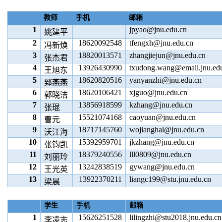
教师
手机
邮箱
1
jpyao@jnu.edu.cn
姚建平
2
18620092548
tfengxh@jnu.edu.cn
冯新焕
3
18820013571
zhangjiejun@jnu.edu.cn
张杰君
4
13926430990
txudong.wang@email.jnu.ed
王旭东
5
18620820516
yanyanzhi@jnu.edu.cn
郅燕燕
6
18620106421
xjguo@jnu.edu.cn
郭晓洁
7
13856918599
kzhang@jnu.edu.cn
张琨
8
15521074168
caoyuan@jnu.edu.cn
曹元
9
18717145760
wojianghai@jnu.edu.cn
沃江海
10
15392959701
jkzhang@jnu.edu.cn
张钧凯
11
18379240556
lll0809@jnu.edu.cn
刘丽玲
12
13242838519
gywang@jnu.edu.cn
王光英
13
13922370211
liangc199@stu.jnu.edu.cn
梁晨
学生
手机
邮箱
1
15626251528
lilingzhi@stu2018.jnu.edu.cn
李凌志